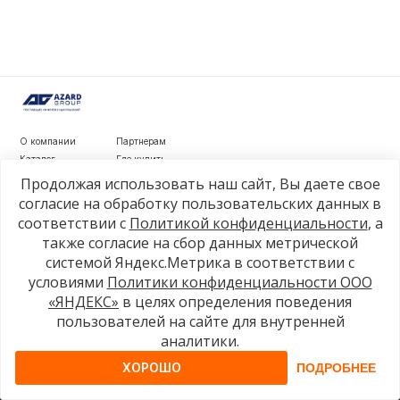
О компании
Партнерам
Каталог
Где купить
Новости
Контакты
Продолжая использовать наш сайт, Вы даете свое
Видеообзоры
согласие на обработку пользовательских данных в
соответствии с
Политикой конфиденциальности
, а
г. Рязань, ул. Маяковского, д. 1а, стр. 3
также согласие на сбор данных метрической
+7 4912 77-80-81
системой Яндекс.Метрика в соответствии с
info@azard.ru
условиями
Политики конфиденциальности ООО
«ЯНДЕКС»
в целях определения поведения
пользователей на сайте для внутренней
© 2026, Azard Group
аналитики.
ХОРОШО
ПОДРОБНЕЕ
Политика конфиденциальности