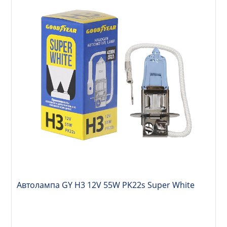
Автолампа GY Н3 12V 55W PK22s Super White