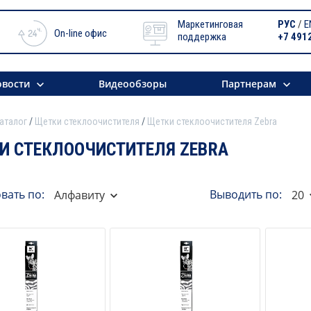
Маркетинговая
РУС
/
E
On-line офис
поддержка
+7 491
вости
Видеообзоры
Партнерам
аталог
Щетки стеклоочистителя
Щетки стеклоочистителя Zebra
И СТЕКЛООЧИСТИТЕЛЯ ZEBRA
вать по:
Выводить по:
Алфавиту
20