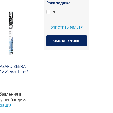
Распродажа
N
 AZARD ZEBRA
0мм) /к-т 1 шт./
бавления в
у необходима
зация