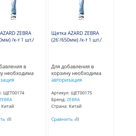
 AZARD ZEBRA
Щетка AZARD ZEBRA
0мм) /к-т 1 шт./
(26'/650мм) /к-т 1 шт./
бавления в
Для добавления в
ну необходима
корзину необходима
изация
авторизация
л: ЩЕТ00174
Артикул: ЩЕТ00175
ZEBRA
Бренд:
ZEBRA
 Китай
Страна: Китай
ть
Сравнить