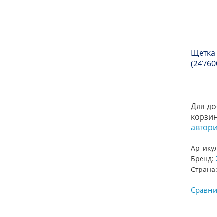
Щетка
(24'/60
Для до
корзи
автор
Артику
Бренд:
Страна:
Сравни