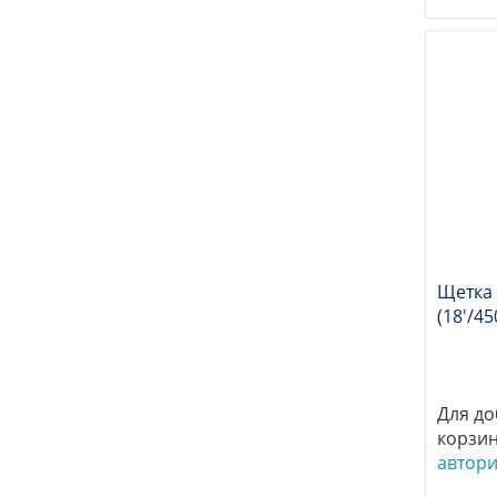
Щетка
(18'/45
Для до
корзи
автор