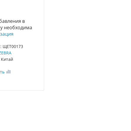
бавления в
у необходима
зация
: ЩЕТ00173
ZEBRA
 Китай
ть