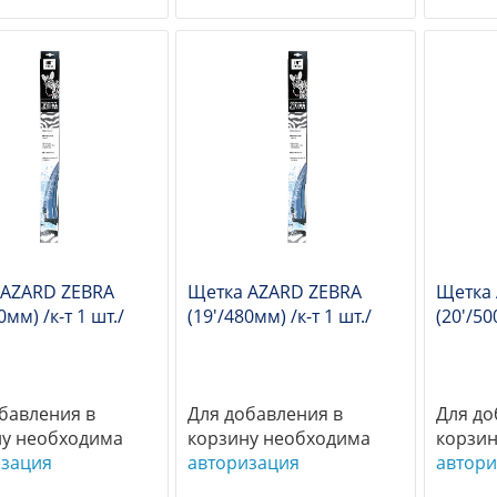
 AZARD ZEBRA
Щетка AZARD ZEBRA
Щетка
0мм) /к-т 1 шт./
(19'/480мм) /к-т 1 шт./
(20'/50
бавления в
Для добавления в
Для до
ну необходима
корзину необходима
корзин
изация
авторизация
автори