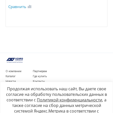
Сравнить
О компании
Партнерам
Каталог
Где купить
Новости
Контакты
Видеообзоры
Продолжая использовать наш сайт, Вы даете свое
согласие на обработку пользовательских данных в
г. Рязань, ул. Маяковского, д. 1а, стр. 3
соответствии с
Политикой конфиденциальности
, а
+7 4912 77-80-81
также согласие на сбор данных метрической
info@azard.ru
системой Яндекс.Метрика в соответствии с