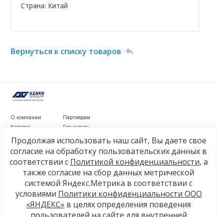
Страна: Китай
Вернуться к списку товаров
О компании
Партнерам
Каталог
Где купить
Новости
Контакты
Продолжая использовать наш сайт, Вы даете свое
Видеообзоры
согласие на обработку пользовательских данных в
соответствии с
Политикой конфиденциальности
, а
г. Рязань, ул. Маяковского, д. 1а, стр. 3
также согласие на сбор данных метрической
+7 4912 77-80-81
системой Яндекс.Метрика в соответствии с
info@azard.ru
условиями
Политики конфиденциальности ООО
«ЯНДЕКС»
в целях определения поведения
пользователей на сайте для внутренней