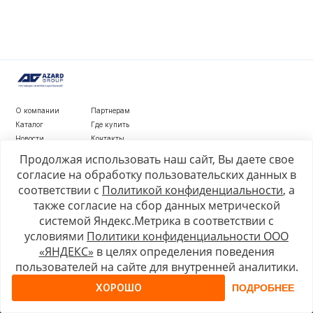
О компании
Партнерам
Каталог
Где купить
Новости
Контакты
Видеообзоры
Продолжая использовать наш сайт, Вы даете свое
согласие на обработку пользовательских данных в
г. Рязань, ул. Маяковского, д. 1а, стр. 3
соответствии с
Политикой конфиденциальности
, а
+7 4912 77-80-81
также согласие на сбор данных метрической
info@azard.ru
системой Яндекс.Метрика в соответствии с
условиями
Политики конфиденциальности ООО
«ЯНДЕКС»
в целях определения поведения
© 2026, Azard Group
пользователей на сайте для внутренней аналитики.
ХОРОШО
ПОДРОБНЕЕ
Политика конфиденциальности