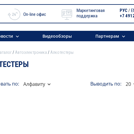
Маркетинговая
РУС
/
E
On-line офис
поддержка
+7 491
вости
Видеообзоры
Партнерам
аталог
Автоэлектроника
Алкотестеры
ТЕСТЕРЫ
вать по:
Выводить по:
Алфавиту
20