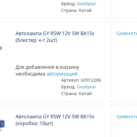
Бренд:
Goodyear
Страна: Китай
Автолампа GY R5W 12V 5W BA15s
Сравнит
(блистер: к-т 2шт)
Для добавления в корзину
необходима
авторизация
Артикул: GY012206
Бренд:
Goodyear
Страна: Китай
Автолампа GY R5W 12V 5W BA15s
Сравнит
(коробка: 10шт)