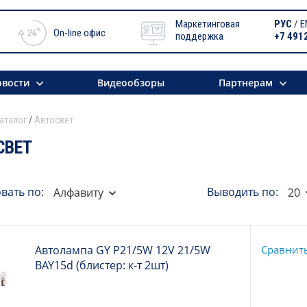
Маркетинговая
РУС
/
E
On-line офис
поддержка
+7 491
вости
Видеообзоры
Партнерам
аталог
Автосвет
СВЕТ
вать по:
Выводить по:
Алфавиту
20
Автолампа GY P21/5W 12V 21/5W
Сравнит
BAY15d (блистер: к-т 2шт)