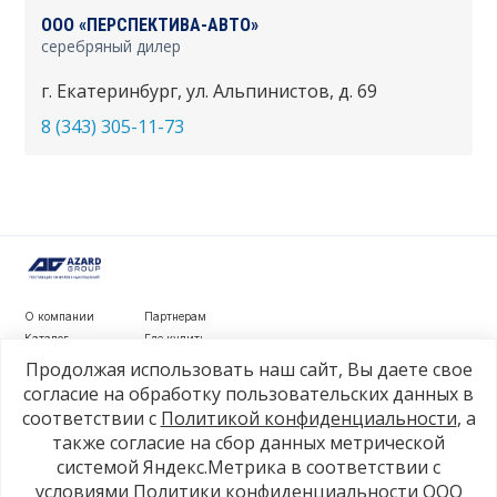
ООО «ПЕРСПЕКТИВА-АВТО»
серебряный дилер
г. Екатеринбург, ул. Альпинистов, д. 69
8 (343) 305-11-73
О компании
Партнерам
Каталог
Где купить
Новости
Контакты
Продолжая использовать наш сайт, Вы даете свое
Видеообзоры
согласие на обработку пользовательских данных в
соответствии с
Политикой конфиденциальности
, а
г. Рязань, ул. Маяковского, д. 1а, стр. 3
также согласие на сбор данных метрической
+7 4912 77-80-81
системой Яндекс.Метрика в соответствии с
info@azard.ru
условиями
Политики конфиденциальности ООО