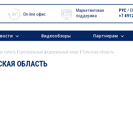
Маркетинговая
РУС
/
E
On-line офис
поддержка
+7 491
вости
Видеообзоры
Партнерам
де купить
Центральный федеральный округ
Тульская область
СКАЯ ОБЛАСТЬ