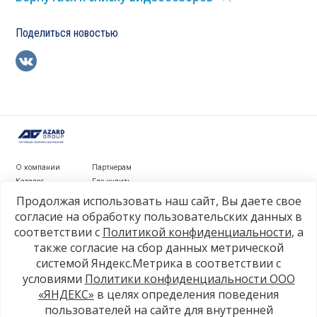
Поделиться новостью
О компании
Партнерам
Каталог
Где купить
Новости
Контакты
Продолжая использовать наш сайт, Вы даете свое
Видеообзоры
согласие на обработку пользовательских данных в
соответствии с
Политикой конфиденциальности
, а
г. Рязань, ул. Маяковского, д. 1а, стр. 3
также согласие на сбор данных метрической
+7 4912 77-80-81
системой Яндекс.Метрика в соответствии с
info@azard.ru
условиями
Политики конфиденциальности ООО
«ЯНДЕКС»
в целях определения поведения
пользователей на сайте для внутренней