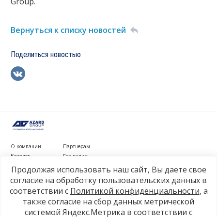
Group.
Вернуться к списку новостей
Поделиться новостью
О компании
Партнерам
Каталог
Где купить
Новости
Контакты
Продолжая использовать наш сайт, Вы даете свое
Видеообзоры
согласие на обработку пользовательских данных в
соответствии с
Политикой конфиденциальности
, а
г. Рязань, ул. Маяковского, д. 1а, стр. 3
также согласие на сбор данных метрической
+7 4912 77-80-81
системой Яндекс.Метрика в соответствии с
info@azard.ru