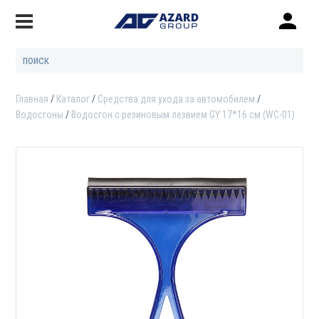
Главная
Каталог
Средства для ухода за автомобилем
Водосгоны
Водосгон с резиновым лезвием GY 17*16 см (WC-01)