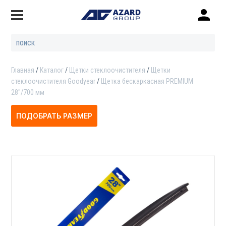
Главная
Каталог
Щетки стеклоочистителя
Щетки
стеклоочистителя Goodyear
Щетка бескаркасная PREMIUM
28"/700 мм
ПОДОБРАТЬ РАЗМЕР