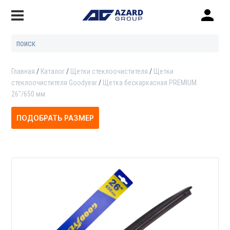
Главная
Каталог
Щетки стеклоочистителя
Щетки
стеклоочистителя Goodyear
Щетка бескаркасная PREMIUM
26"/650 мм
ПОДОБРАТЬ РАЗМЕР