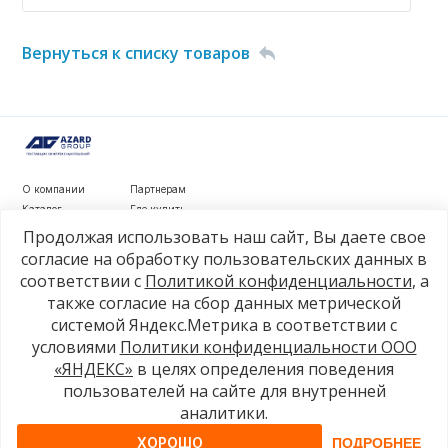
Вернуться к списку товаров
О компании
Партнерам
Каталог
Где купить
Новости
Контакты
Продолжая использовать наш сайт, Вы даете свое
Видеообзоры
согласие на обработку пользовательских данных в
соответствии с
Политикой конфиденциальности
, а
г. Рязань, ул. Маяковского, д. 1а, стр. 3
также согласие на сбор данных метрической
+7 4912 77-80-81
системой Яндекс.Метрика в соответствии с
info@azard.ru
условиями
Политики конфиденциальности ООО
«ЯНДЕКС»
в целях определения поведения
пользователей на сайте для внутренней
© 2026, Azard Group
аналитики.
ХОРОШО
ПОДРОБНЕЕ
Политика конфиденциальности