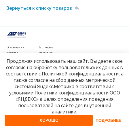
Вернуться к списку товаров
О компании
Партнерам
Каталог
Где купить
Новости
Контакты
Продолжая использовать наш сайт, Вы даете свое
Видеообзоры
согласие на обработку пользовательских данных в
соответствии с
Политикой конфиденциальности
, а
г. Рязань, ул. Маяковского, д. 1а, стр. 3
также согласие на сбор данных метрической
+7 4912 77-80-81
системой Яндекс.Метрика в соответствии с
info@azard.ru
условиями
Политики конфиденциальности ООО
«ЯНДЕКС»
в целях определения поведения
пользователей на сайте для внутренней
© 2026, Azard Group
аналитики.
ХОРОШО
ПОДРОБНЕЕ
Политика конфиденциальности