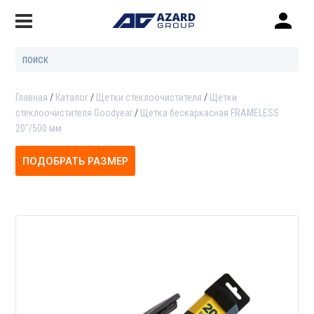
Главная
Каталог
Щетки стеклоочистителя
Щетки
стеклоочистителя Goodyear
Щетка бескаркасная FRAMELESS
20"/500 мм
ПОДОБРАТЬ РАЗМЕР