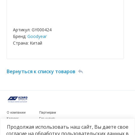
Артикул: GY000424
Бренд:
Goodyear
Страна: Китай
Вернуться к списку товаров
О компании
Партнерам
Каталог
Где купить
Новости
Контакты
Продолжая использовать наш сайт, Вы даете свое
Видеообзоры
согласие на обработку пользовательских данных в