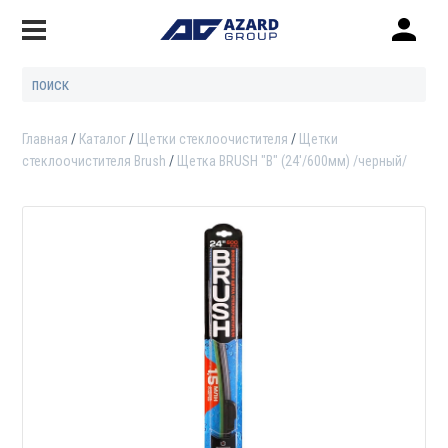
Главная
Каталог
Щетки стеклоочистителя
Щетки
стеклоочистителя Brush
Щетка BRUSH "B" (24'/600мм) /черный/