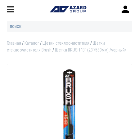
Главная
Каталог
Щетки стеклоочистителя
Щетки
стеклоочистителя Brush
Щетка BRUSH "B" (23'/580мм) /черный/