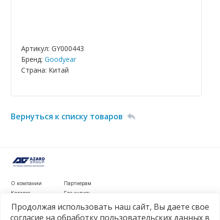
Артикул: GY000443
Бренд:
Goodyear
Страна: Китай
Вернуться к списку товаров
О компании
Партнерам
Каталог
Где купить
Новости
Контакты
Продолжая использовать наш сайт, Вы даете свое
Видеообзоры
согласие на обработку пользовательских данных в