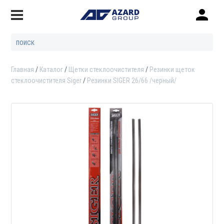
Главная
Каталог
Щетки стеклоочистителя
Резинки щеток
стеклоочистителя Siger
Резинки SIGER 26/66 /черный/