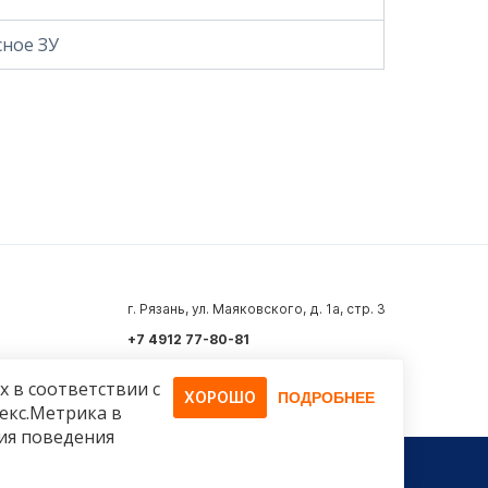
ное ЗУ
г. Рязань, ул. Маяковского, д. 1а, стр. 3
+7 4912 77-80-81
info@azard.ru
х в соответствии с
ХОРОШО
ПОДРОБНЕЕ
декс.Метрика в
ия поведения
Политика конфиденциальности