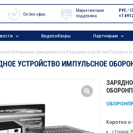
Маркетинговая
РУС
/
E
On-line офис
поддержка
+7 491
вости
Видеообзоры
Партнерам
аталог
Аварийные принадлежности
Зарядные устройства
Зарядное у
ДНОЕ УСТРОЙСТВО ИМПУЛЬСНОЕ ОБОРО
ЗАРЯДНО
ОБОРОНП
ОБОРОНП
Коротко о 
страна: 