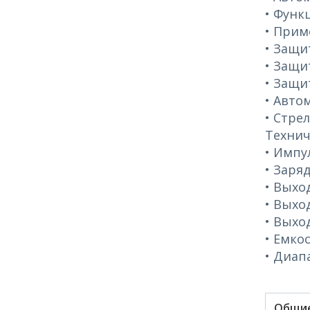
• Функ
• Прим
• Защи
• Защи
• Защи
• Авто
• Стре
Технич
• Импу
• Заря
• Выход
• Выхо
• Выхо
• Емко
• Диап
Общие