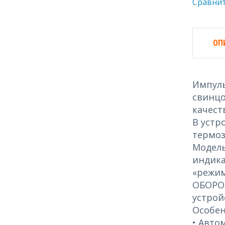
Сравни
ОП
Импуль
свинцо
качест
В устр
термоз
Модель
индика
«режим
ОБОРОН
устрой
Особен
• Авто