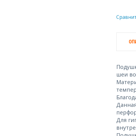
Сравни
ОП
Подушк
шеи во
Матери
темпер
Благод
Данная
перфор
Для ги
внутре
Подушк