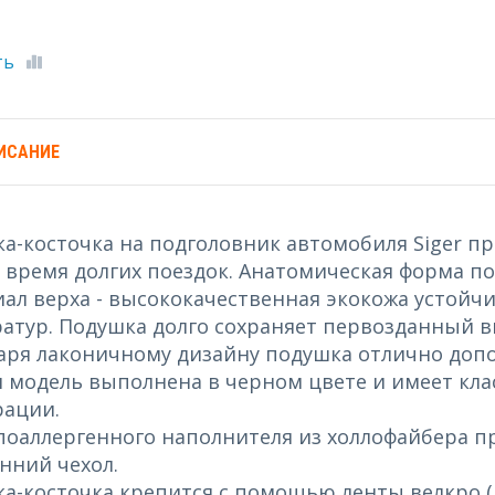
ть
ИСАНИЕ
а-косточка на подголовник автомобиля Siger пр
 время долгих поездок. Анатомическая форма п
ал верха - высококачественная экокожа устойч
атур. Подушка долго сохраняет первозданный 
аря лаконичному дизайну подушка отлично доп
 модель выполнена в черном цвете и имеет кла
ации.
поаллергенного наполнителя из холлофайбера 
нний чехол.
а-косточка крепится с помощью ленты велкро (л