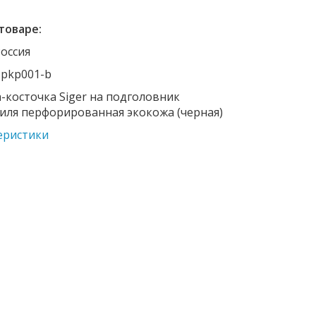
товаре:
Россия
 pkp001-b
-косточка Siger на подголовник
иля перфорированная экокожа (черная)
еристики