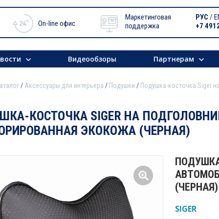
Маркетинговая
РУС
/
E
On-line офис
поддержка
+7 491
вости
Видеообзоры
Партнерам
аталог
Аксессуары для интерьера
Подушки
Подушка-косточка Siger 
ШКА-КОСТОЧКА SIGER НА ПОДГОЛОВН
ОРИРОВАННАЯ ЭКОКОЖА (ЧЕРНАЯ)
ПОДУШКА
АВТОМОБ
(ЧЕРНАЯ)
SIGER