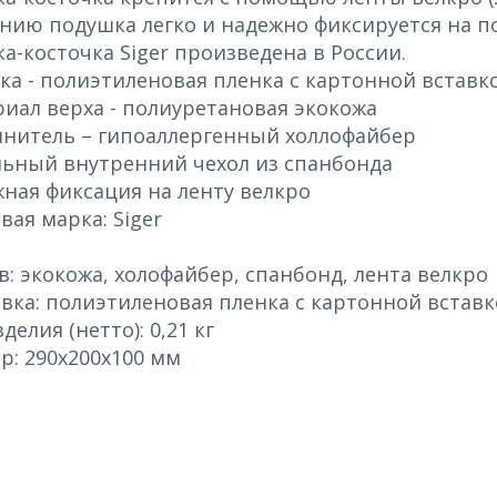
нию подушка легко и надежно фиксируется на п
а-косточка Siger произведена в России.
ка - полиэтиленовая пленка с картонной вставк
риал верха - полиуретановая экокожа
лнитель – гипоаллергенный холлофайбер
льный внутренний чехол из спанбонда
жная фиксация на ленту велкро
вая марка: Siger
ав: экокожа, холофайбер, спанбонд, лента велкро
овка: полиэтиленовая пленка с картонной встав
зделия (нетто): 0,21 кг
ер: 290х200х100 мм