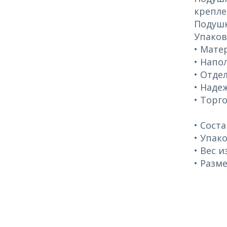
крепле
Подушк
Упаков
• Мате
• Напо
• Отде
• Наде
• Торго
• Сост
• Упак
• Вес и
• Разм