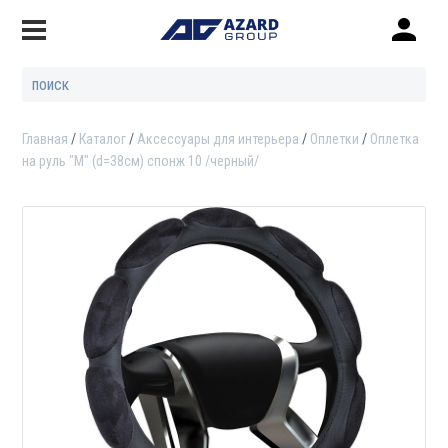
Главная
Каталог
Аксессуары для интерьера
Оплетки
Оплетка
на руль "M" (d=38см) спонж 10 /черный/