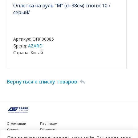
Оплетка на руль "M" (d=38см) спонж 10 /
серый/
Артикул: ОПЛ00085
Бренд:
AZARD
Страна: Китай
Вернуться к списку товаров
О компании
Партнерам
Каталог
Где купить
Новости
Контакты