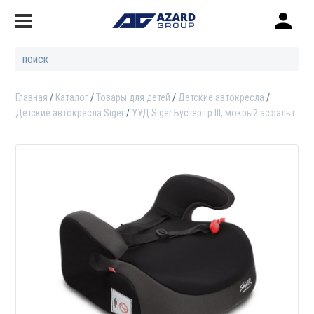
Главная
Каталог
Товары для детей
Детские автокресла
Детские автокресла Siger
УУД Siger Бустер гр.III, мокрый асфальт