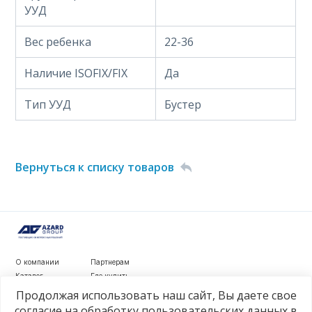
УУД
Вес ребенка
22-36
Наличие ISOFIX/FIX
Да
Тип УУД
Бустер
Вернуться к списку товаров
О компании
Партнерам
Каталог
Где купить
Новости
Контакты
Продолжая использовать наш сайт, Вы даете свое
Видеообзоры
согласие на обработку пользовательских данных в