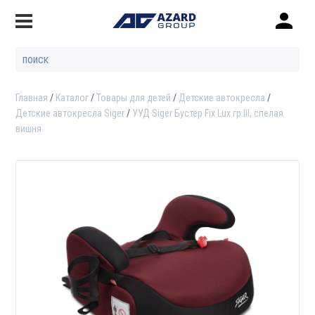
Главная
Каталог
Товары для детей
Детские автокресла
Детские автокресла Siger
УУД Siger Бустер Fix Lux гр.III, спелая
вишня