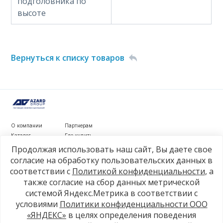
подголовника по
высоте
Вернуться к списку товаров
О компании
Партнерам
Каталог
Где купить
Новости
Контакты
Продолжая использовать наш сайт, Вы даете свое
Видеообзоры
согласие на обработку пользовательских данных в
соответствии с
Политикой конфиденциальности
, а
г. Рязань, ул. Маяковского, д. 1а, стр. 3
также согласие на сбор данных метрической
+7 4912 77-80-81
системой Яндекс.Метрика в соответствии с
info@azard.ru
условиями
Политики конфиденциальности ООО
«ЯНДЕКС»
в целях определения поведения