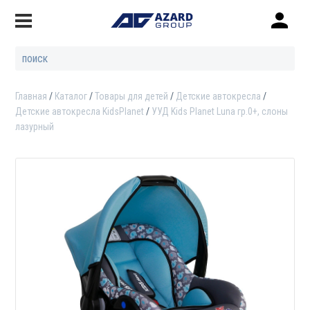
Главная
Каталог
Товары для детей
Детские автокресла
Детские автокресла KidsPlanet
УУД Kids Planet Luna гр.0+, слоны
лазурный