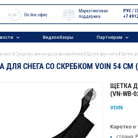
Маркетинговая
РУС
/
E
On-line офис
поддержка
+7 491
вости
Видеообзоры
Партнерам
аталог
Средства для ухода за автомобилем
Щетки для снега
Щетка дл
 ДЛЯ СНЕГА СО СКРЕБКОМ VOIN 54 СМ 
ЩЕТКА ДЛ
(VN-WB-0
VOIN
Коротко о 
страна: 