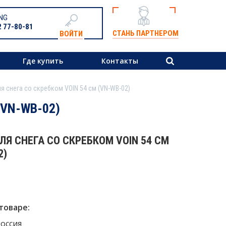
NG
2 77-80-81
СТАНЬ ПАРТНЕРОМ
ВОЙТИ
Где купить
Контакты
я снега со скребком VOIN 54 см (VN-WB-02)
(VN-WB-02)
Я СНЕГА СО СКРЕБКОМ VOIN 54 СМ
2)
товаре:
Россия