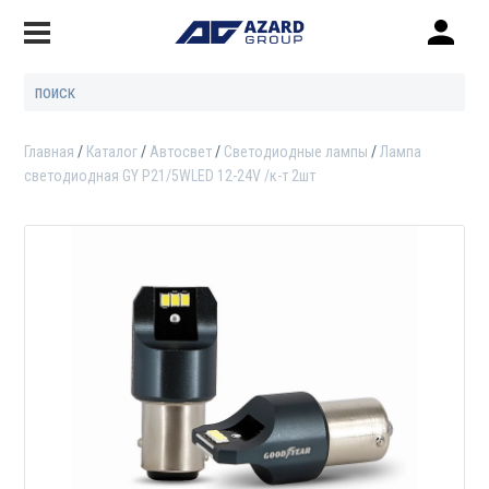
Главная
Каталог
Автосвет
Светодиодные лампы
Лампа
светодиодная GY P21/5WLED 12-24V /к-т 2шт