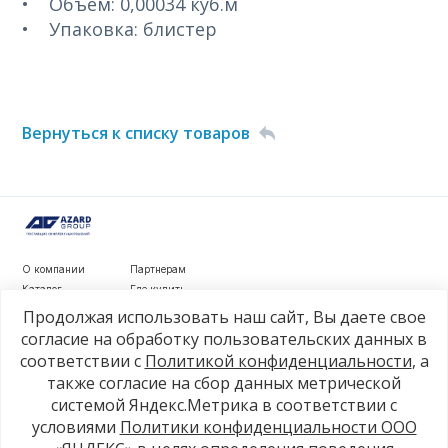
• Объем: 0,00034 куб.м
• Упаковка: блистер
Вернуться к списку товаров
О компании
Партнерам
Каталог
Где купить
Новости
Контакты
Продолжая использовать наш сайт, Вы даете свое
Видеообзоры
согласие на обработку пользовательских данных в
соответствии с
Политикой конфиденциальности
, а
г. Рязань, ул. Маяковского, д. 1а, стр. 3
также согласие на сбор данных метрической
+7 4912 77-80-81
системой Яндекс.Метрика в соответствии с
info@azard.ru
условиями
Политики конфиденциальности ООО