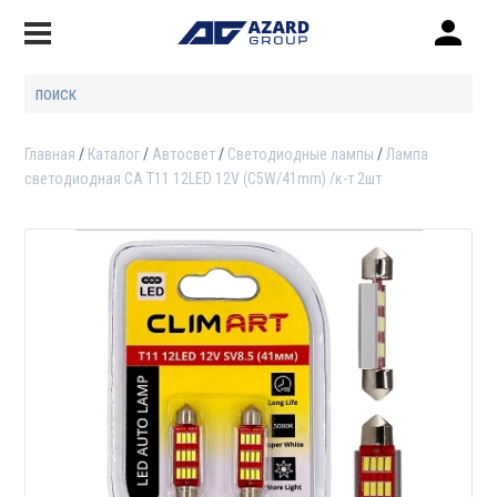
Главная
Каталог
Автосвет
Светодиодные лампы
Лампа
светодиодная CA T11 12LED 12V (C5W/41mm) /к-т 2шт