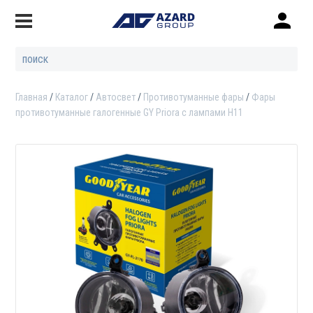
Главная
Каталог
Автосвет
Противотуманные фары
Фары
противотуманные галогенные GY Priora с лампами Н11