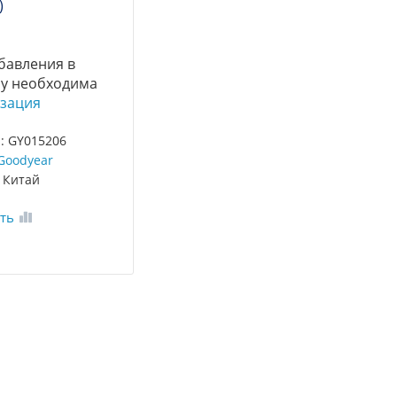
)
бавления в
у необходима
зация
: GY015206
Goodyear
 Китай
ть