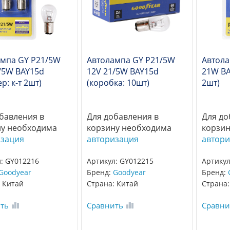
ампа GY P21/5W
Автолампа GY P21/5W
Автола
/5W BAY15d
12V 21/5W BAY15d
21W BA
р: к-т 2шт)
(коробка: 10шт)
2шт)
бавления в
Для добавления в
Для до
ну необходима
корзину необходима
корзин
изация
авторизация
автори
: GY012216
Артикул: GY012215
Артикул
Goodyear
Бренд:
Goodyear
Бренд:
 Китай
Страна: Китай
Страна:
ть
Сравнить
Сравни