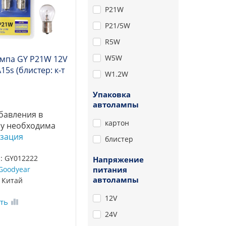
P21W
P21/5W
R5W
W5W
мпа GY P21W 12V
15s (блистер: к-т
W1.2W
Упаковка
автолампы
бавления в
картон
у необходима
зация
блистер
: GY012222
Напряжение
Goodyear
питания
автолампы
 Китай
12V
ть
24V