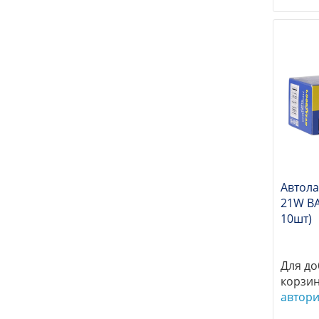
Автол
21W BA
10шт)
Для до
корзи
автор