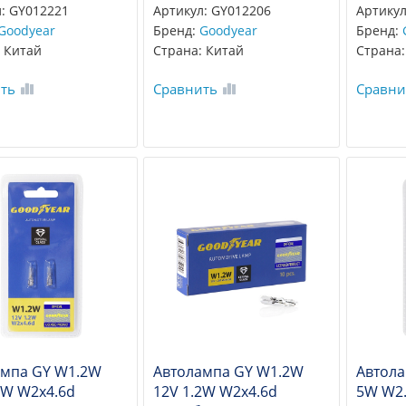
: GY012221
Артикул: GY012206
Артикул
Goodyear
Бренд:
Goodyear
Бренд:
 Китай
Страна: Китай
Страна:
ть
Сравнить
Сравни
ампа GY W1.2W
Автолампа GY W1.2W
Автол
2W W2x4.6d
12V 1.2W W2x4.6d
5W W2.