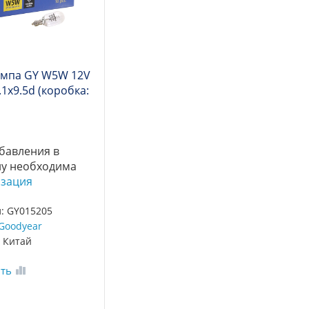
ампа GY W5W 12V
1x9.5d (коробка:
бавления в
ну необходима
изация
: GY015205
Goodyear
 Китай
ть