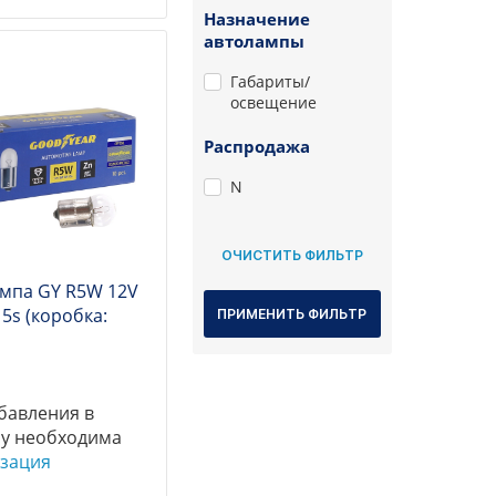
Назначение
автолампы
Габариты/
освещение
Распродажа
N
мпа GY R5W 12V
5s (коробка:
бавления в
у необходима
зация