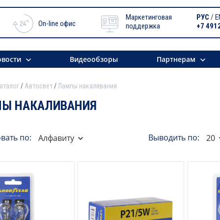
Маркетинговая
РУС
/
E
On-line офис
поддержка
+7 491
вости
Видеообзоры
Партнерам
аталог
Автосвет
Лампы накаливания
Ы НАКАЛИВАНИЯ
вать по:
Выводить по:
Алфавиту
20