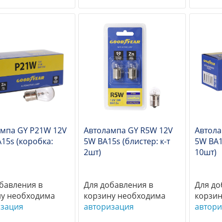
ампа GY P21W 12V
Автолампа GY R5W 12V
Автола
15s (коробка:
5W BA15s (блистер: к-т
5W BA1
2шт)
10шт)
бавления в
Для добавления в
Для до
ну необходима
корзину необходима
корзин
изация
авторизация
автори