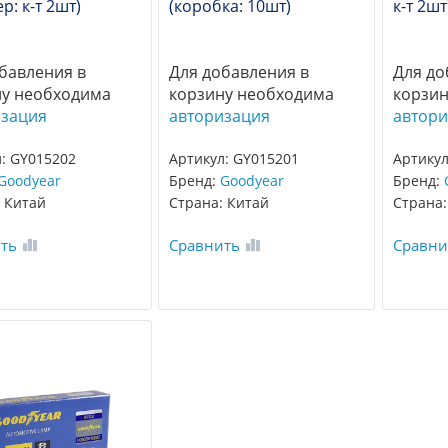
р: к-т 2шт)
(коробка: 10шт)
к-т 2шт
бавления в
Для добавления в
Для до
ну необходима
корзину необходима
корзин
изация
авторизация
автори
: GY015202
Артикул: GY015201
Артикул
Goodyear
Бренд:
Goodyear
Бренд:
 Китай
Страна: Китай
Страна:
ть
Сравнить
Сравни