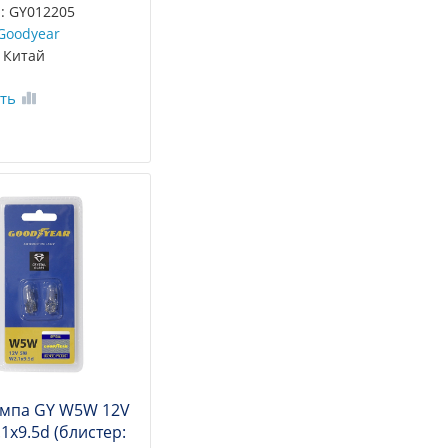
: GY012205
Goodyear
 Китай
ть
ампа GY W5W 12V
1x9.5d (блистер: