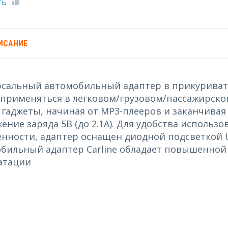
ть
ИСАНИЕ
сальный автомобильный адаптер в прикуривател
применяться в легковом/грузовом/пассажирском
 гаджеты, начиная от MP3-плееров и заканчива
ение заряда 5В (до 2.1А). Для удобства использо
нности, адаптер оснащен диодной подсветкой 
бильный адаптер Carline обладает повышенной
атации