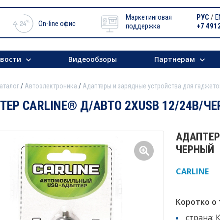
Маркетинговая
РУС
/
E
On-line офис
поддержка
+7 491
вости
Видеообзоры
Партнерам
аталог
Автоэлектроника
Адаптеры и зарядные устройства для гаджето
ТЕР CARLINE® Д/АВТО 2ХUSB 12/24В/Ч
АДАПТЕР 
ЧЕРНЫЙ
CARLINE
Коротко о 
страна: 