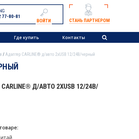
NG
2 77-80-81
СТАНЬ ПАРТНЕРОМ
ВОЙТИ
Где купить
Контакты
в
Адаптер CARLINE® д/авто 2хUSB 12/24В/черный
ЕРНЫЙ
CARLINE® Д/АВТО 2ХUSB 12/24В/
товаре:
Китай