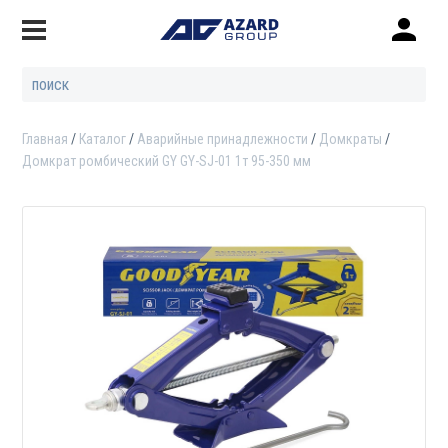
Главная
Каталог
Аварийные принадлежности
Домкраты
Домкрат ромбический GY GY-SJ-01 1т 95-350 мм