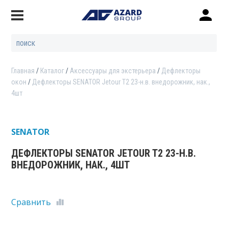
Главная
Каталог
Аксессуары для экстерьера
Дефлекторы
окон
Дефлекторы SENATOR Jetour T2 23-н.в. внедорожник, нак.,
4шт
SENATOR
ДЕФЛЕКТОРЫ SENATOR JETOUR T2 23-Н.В.
ВНЕДОРОЖНИК, НАК., 4ШТ
Сравнить