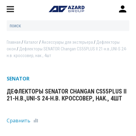
Главная
Каталог
Аксессуары для экстерьера
Дефлекторы
окон
Дефлекторы SENATOR Changan CS55PLUS II 21-н.в.,UNI-S 24-
н.в. кроссовер, нак., 4шт
SENATOR
ДЕФЛЕКТОРЫ SENATOR CHANGAN CS55PLUS II
21-Н.В.,UNI-S 24-Н.В. КРОССОВЕР, НАК., 4ШТ
Сравнить