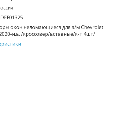
Россия
 DEF01325
оры окон неломающиеся для а/м Chevrolet
2020-н.в. /кроссовер/вставные/к-т 4шт/
еристики