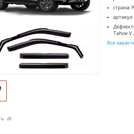
страна: 
артикул:
Дефлект
Tahoe V 
Все характ
ть