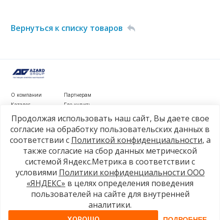
Вернуться к списку товаров
О компании
Партнерам
Каталог
Где купить
Новости
Контакты
Продолжая использовать наш сайт, Вы даете свое
Видеообзоры
согласие на обработку пользовательских данных в
соответствии с
Политикой конфиденциальности
, а
г. Рязань, ул. Маяковского, д. 1а, стр. 3
также согласие на сбор данных метрической
+7 4912 77-80-81
системой Яндекс.Метрика в соответствии с
info@azard.ru
условиями
Политики конфиденциальности ООО
«ЯНДЕКС»
в целях определения поведения
пользователей на сайте для внутренней
© 2026, Azard Group
аналитики.
ХОРОШО
ПОДРОБНЕЕ