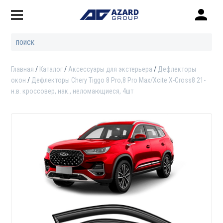
Главная
Каталог
Аксессуары для экстерьера
Дефлекторы
окон
Дефлекторы Chery Tiggo 8 Pro,8 Pro Max/Xcite X-Cross8 21-
н.в. кроссовер, нак., неломающиеся, 4шт